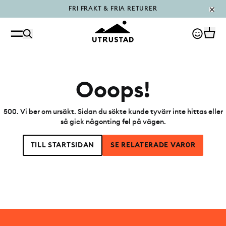
FRI FRAKT & FRIA RETURER
PÅFYLLT I OUTLET
Ooops!
500
.
Vi ber om ursäkt. Sidan du sökte kunde tyvärr inte hittas eller
så gick någonting fel på vägen.
TILL STARTSIDAN
SE RELATERADE VAR0R