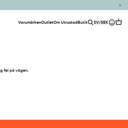
Varumärken
Outlet
Om Utrustad
Butik
SV
/
SEK
ng fel på vägen.