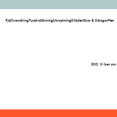
Fjällvandring
Turskidåkning
Utrustning
Kläder
Skor & Kängor
Mer
500
.
Vi ber om 