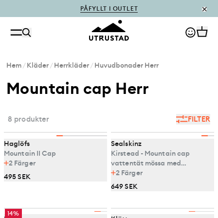
PÅFYLLT I OUTLET
Hem
/
Kläder
/
Herrkläder
/
Huvudbonader Herr
Mountain cap Herr
8 produkter
FILTER
Haglöfs
Sealskinz
Mountain II Cap
Kirstead - Mountain cap
2
Färger
vattentät mössa med
fleecefoder
2
Färger
495 SEK
649 SEK
14%