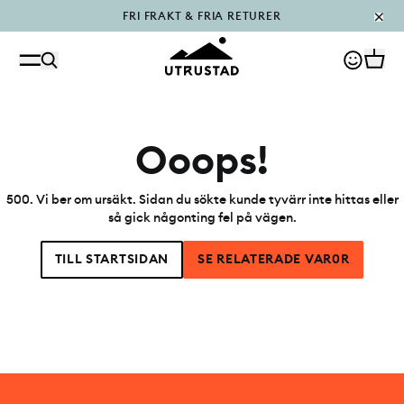
FRI FRAKT & FRIA RETURER
PÅFYLLT I OUTLET
Ooops!
500
.
Vi ber om ursäkt. Sidan du sökte kunde tyvärr inte hittas eller
så gick någonting fel på vägen.
TILL STARTSIDAN
SE RELATERADE VAR0R