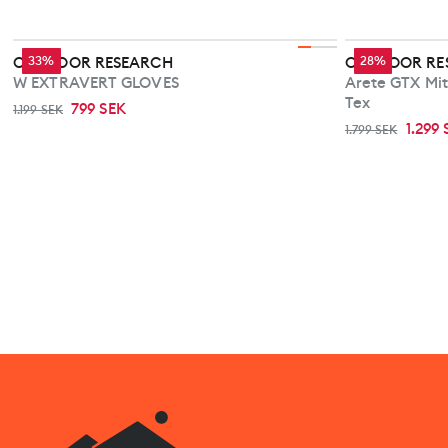
OUTDOOR RESEARCH
33%
OUTDOOR RE
28%
W EXTRAVERT GLOVES
Arete GTX Mit
Tex
799 SEK
1.199 SEK
1.299
1.799 SEK