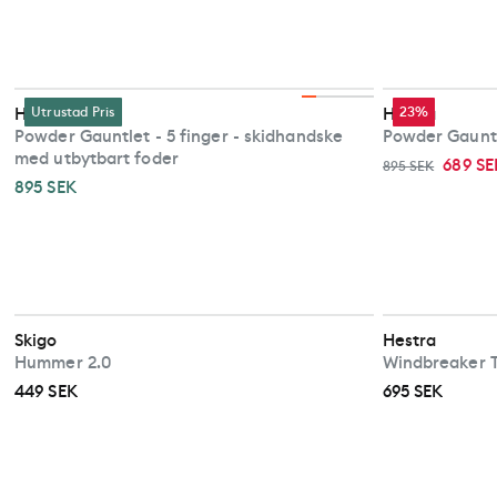
Hestra
Utrustad Pris
Hestra
23%
Powder Gauntlet - 5 finger - skidhandske
Powder Gauntl
med utbytbart foder
689 SE
895 SEK
895 SEK
Skigo
Hestra
Hummer 2.0
Windbreaker T
449 SEK
695 SEK