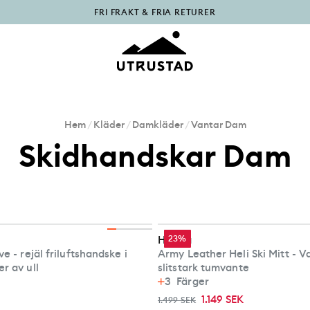
PÅFYLLT I OUTLET
Hem
/
Kläder
/
Damkläder
/
Vantar Dam
Skidhandskar Dam
Hestra
23%
e - rejäl friluftshandske i
Army Leather Heli Ski Mitt - 
r av ull
slitstark tumvante
3
Färger
1.149 SEK
1.499 SEK