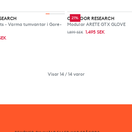
SEARCH
OUTDOOR RESEARCH
21%
ts - Varma tumvantar i Gore-
Modular ARETE GTX GLOVE
1.495 SEK
1.899 SEK
 SEK
Visar 14 / 14 varor