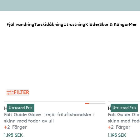
Fjällvandring
Turskidåkning
Utrustning
Kläder
Skor & Kängor
Mer
FILTER
Hestra
Utrustad Pris
Hestra
Utrustad Pris
Fält Guide Glove - rejäl friluftshandske i
Fält Guide Glov
skinn med foder av ull
skinn med fode
2
Färger
2
Färger
1.195 SEK
1.195 SEK