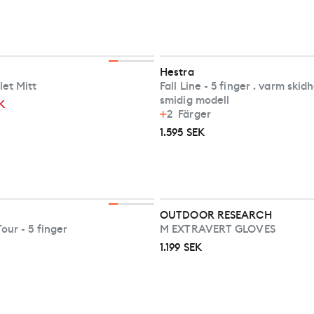
Hestra
et Mitt
Fall Line - 5 finger . varm skid
smidig modell
K
2
Färger
1.595 SEK
OUTDOOR RESEARCH
our - 5 finger
M EXTRAVERT GLOVES
1.199 SEK