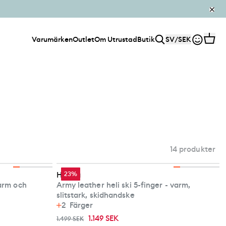
Varumärken
Outlet
Om Utrustad
Butik
SV
/
SEK
14 produkter
Hestra
23%
Varm och
Army leather heli ski 5-finger - varm,
slitstark, skidhandske
2
Färger
1.149 SEK
1.499 SEK