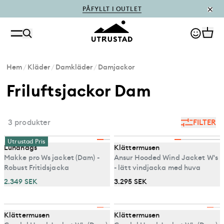
PÅFYLLT I OUTLET
Hem
/
Kläder
/
Damkläder
/
Damjackor
Friluftsjackor Dam
3 produkter
FILTER
Utrustad Pris
Lundhags
Klättermusen
Makke pro Ws jacket (Dam) -
Ansur Hooded Wind Jacket W's
Robust Fritidsjacka
- lätt vindjacka med huva
2.349 SEK
3.295 SEK
Klättermusen
Klättermusen