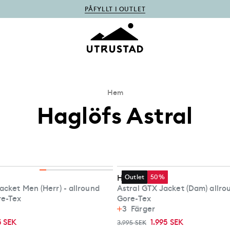
PÅFYLLT I OUTLET
Hem
Haglöfs Astral
Haglöfs
Outlet
50%
Jacket Men (Herr) - allround
Astral GTX Jacket (Dam) allrou
re-Tex
Gore-Tex
3
Färger
5 SEK
1.995 SEK
3.995 SEK