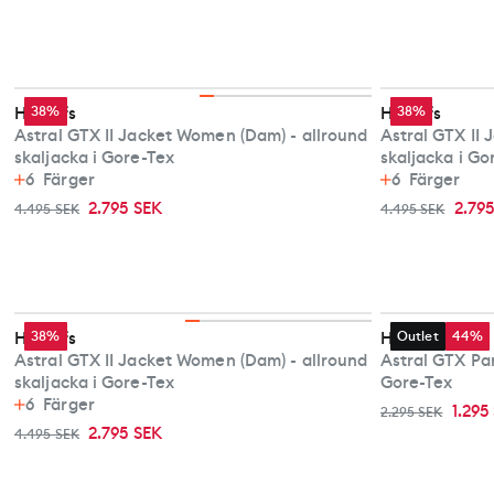
Haglöfs
38%
Haglöfs
38%
Astral GTX II Jacket Women (Dam) - allround
Astral GTX II
skaljacka i Gore-Tex
skaljacka i Go
6
Färger
6
Färger
2.795 SEK
2.79
4.495 SEK
4.495 SEK
Haglöfs
38%
Haglöfs
Outlet
44%
Astral GTX II Jacket Women (Dam) - allround
Astral GTX Pan
skaljacka i Gore-Tex
Gore-Tex
6
Färger
1.295
2.295 SEK
2.795 SEK
4.495 SEK