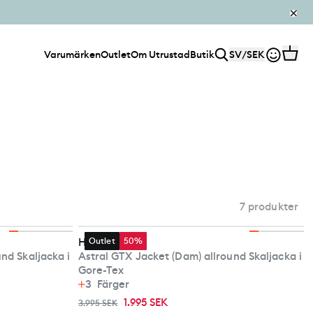
Varumärken
Outlet
Om Utrustad
Butik
SV
/
SEK
7 produkter
Haglöfs
Outlet
50%
nd Skaljacka i
Astral GTX Jacket (Dam) allround Skaljacka i
Gore-Tex
3
Färger
1.995 SEK
3.995 SEK