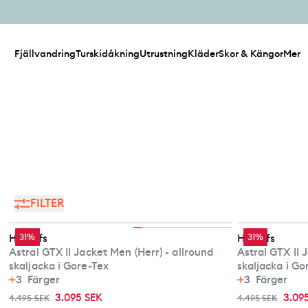
Fjällvandring
Turskidåkning
Utrustning
Kläder
Skor & Kängor
Mer
FILTER
Haglöfs
31%
Haglöfs
31%
Astral GTX II Jacket Men (Herr) - allround
Astral GTX II 
skaljacka i Gore-Tex
skaljacka i Go
3
Färger
3
Färger
3.095 SEK
3.09
4.495 SEK
4.495 SEK