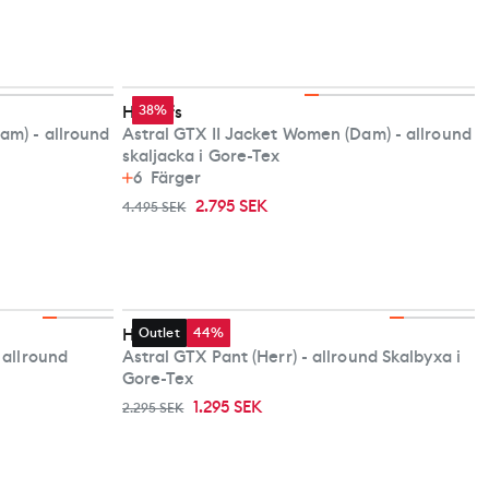
Haglöfs
38%
am) - allround
Astral GTX II Jacket Women (Dam) - allround
skaljacka i Gore-Tex
6
Färger
2.795 SEK
4.495 SEK
Haglöfs
Outlet
44%
 allround
Astral GTX Pant (Herr) - allround Skalbyxa i
Gore-Tex
1.295 SEK
2.295 SEK