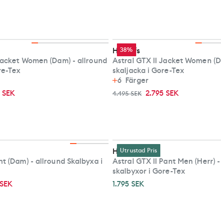
Haglöfs
38%
 Jacket Women (Dam) - allround
Astral GTX II Jacket Women (D
re-Tex
skaljacka i Gore-Tex
6
Färger
5 SEK
2.795 SEK
4.495 SEK
Haglöfs
Utrustad Pris
t (Dam) - allround Skalbyxa i
Astral GTX II Pant Men (Herr) -
skalbyxor i Gore-Tex
 SEK
1.795 SEK