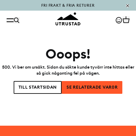
FRI FRAKT & FRIA RETURER
PÅFYLLT I OUTLET
Ooops!
500
.
Vi ber om ursäkt. Sidan du sökte kunde tyvärr inte hittas eller
så gick någonting fel på vägen.
TILL STARTSIDAN
SE RELATERADE VAR0R