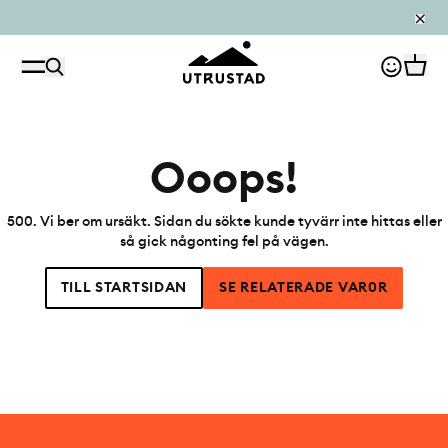
PÅFYLLT I OUTLET
Ooops!
500
.
Vi ber om ursäkt. Sidan du sökte kunde tyvärr inte hittas eller
så gick någonting fel på vägen.
TILL STARTSIDAN
SE RELATERADE VAR0R