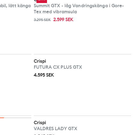
il, lätt känga
Summit GTX - låg Vandringskänga i Gore-
Tex med vibramsula
2.599 SEK
3.295 SEK
Crispi
FUTURA CX PLUS GTX
4.595 SEK
Crispi
VALDRES LADY GTX