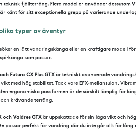
ch teknisk fjällterräng. Flera modeller använder dessutom
V
 är känt för sitt exceptionella grepp på varierande underla
o
l
i
k
a
t
y
p
e
r
a
v
ä
v
e
n
t
y
r
söker en lätt vandringskänga eller en kraftigare modell fö
ispi-känga som passar.
och Futura CX Plus GTX
är tekniskt avancerade vandring
 vikt med hög stabilitet. Tack vare EFX-mellansulan, Vibr
den ergonomiska passformen är de särskilt lämplig för län
r och krävande terräng.
X
och
Valdres GTX
är uppskattade för sin låga vikt och h
De passar perfekt för vandring där du inte går allt för lång