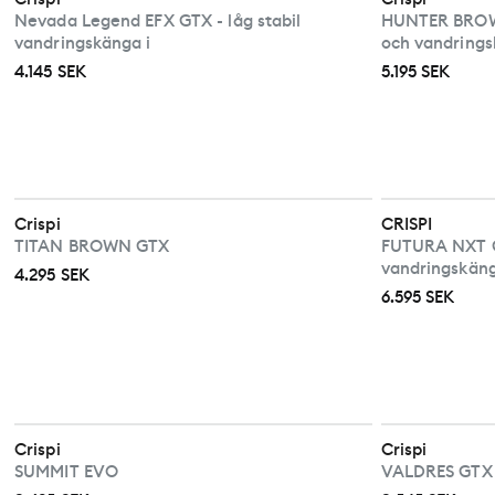
Nevada Legend EFX GTX - låg stabil
HUNTER BROWN
vandringskänga i
och vandring
4.145 SEK
5.195 SEK
Crispi
CRISPI
TITAN BROWN GTX
FUTURA NXT G
vandringskän
4.295 SEK
6.595 SEK
Crispi
Crispi
SUMMIT EVO
VALDRES GTX