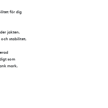
litet för dig
der jakten.
och stabilitet.
rerad
digt som
sank mark.