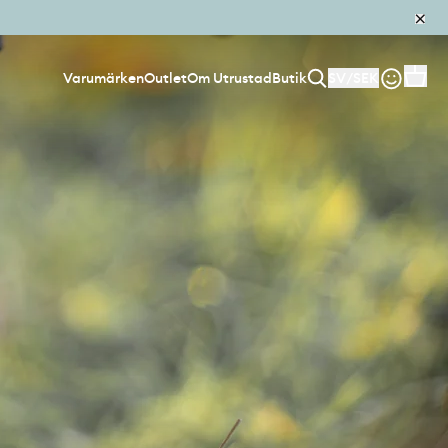
Varumärken
Outlet
Om Utrustad
Butik
SV
/
SEK