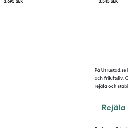
3.695 SEK
3.545 SEK
På Utrustad.se 
och friluftsli
rejäla och stab
R
e
j
ä
l
a