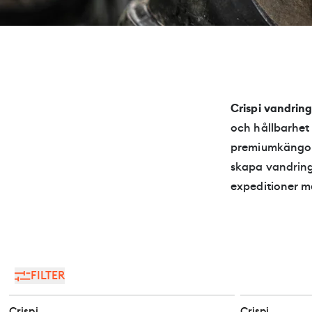
Crispi vandrin
och hållbarhet 
premiumkängor 
skapa vandrings
expeditioner m
FILTER
Crispi
Crispi