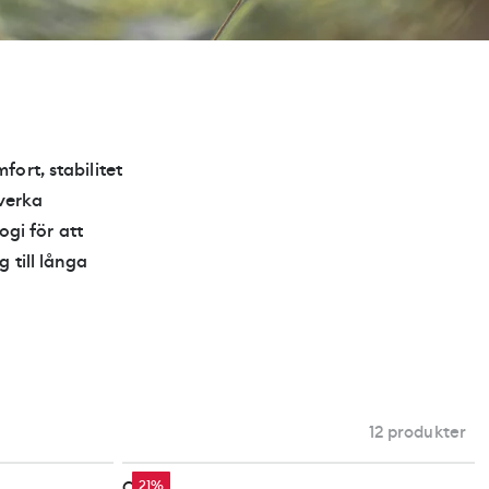
ort, stabilitet
lverka
gi för att
 till långa
12 produkter
Crispi
21%