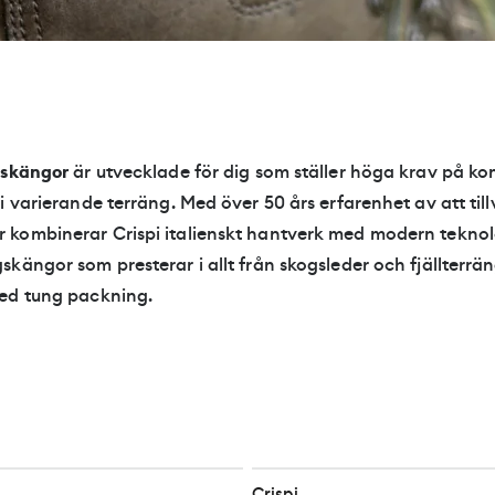
gskängor
är utvecklade för dig som ställer höga krav på komf
i varierande terräng. Med över 50 års erfarenhet av att til
kombinerar Crispi italienskt hantverk med modern teknolo
kängor som presterar i allt från skogsleder och fjällterräng
ed tung packning.
Crispi