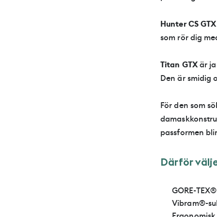
Hunter CS GTX
som rör dig me
Titan GTX
är j
Den är smidig o
För den som sö
damaskkonstruk
passformen blir
D
ä
r
f
ö
r
v
ä
l
j
G
O
R
E
-
T
E
X
®
V
i
b
r
a
m
®
-
s
u
E
r
g
o
n
o
m
i
s
k