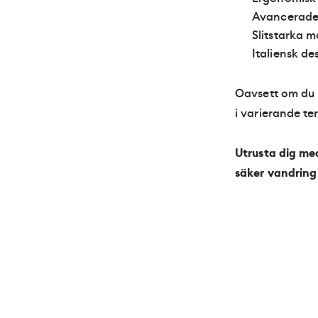
A
v
a
n
c
e
r
a
d
S
l
i
t
s
t
a
r
k
a
m
I
t
a
l
i
e
n
s
k
d
e
Oavsett om du p
i varierande te
Utrusta dig me
säker vandring