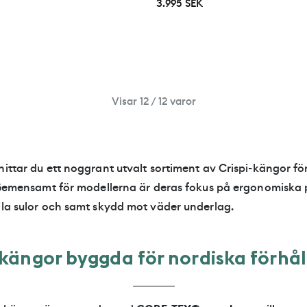
3.995 SEK
Visar 12 / 12 varor
hittar du ett noggrant utvalt sortiment av Crispi-kängor fö
v. Gemensamt för modellerna är deras fokus på ergonomiska
ila sulor och samt skydd mot väder underlag.
k
ä
n
g
o
r
b
y
g
g
d
a
f
ö
r
n
o
r
d
i
s
k
a
f
ö
r
h
å
l