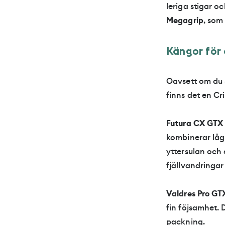
leriga stigar o
Megagrip
, som
K
ä
n
g
o
r
f
ö
r
Oavsett om du 
finns det en Cr
Futura CX GTX 
kombinerar låg
yttersulan och 
fjällvandringa
Valdres Pro GT
fin föjsamhet. 
packning.