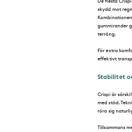
De flesta Cris
skydd mot regn
Kombinationen 
gummirander gö
terräng.
För extra komf
effektivt trans
S
t
a
b
i
l
i
t
e
t
o
Crispi är särs
med stöd. Tekn
röra sig naturl
Tillsammans me