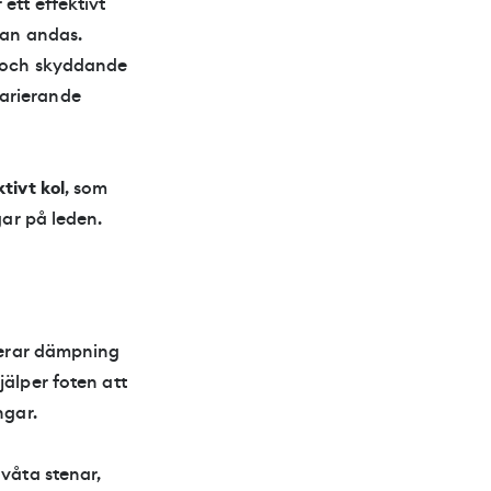
r ett effektivt
kan andas.
l och skyddande
varierande
tivt kol
, som
gar på leden.
nerar dämpning
jälper foten att
ngar.
 våta stenar,