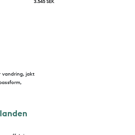
3.545 SEK
r vandring, jakt
 passform,
l
a
n
d
e
n