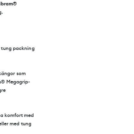
ibram®
g.
r tung packning
skängor som
am® Megagrip-
gre
öga komfort med
 eller med tung