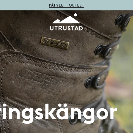
PÅFYLLT I OUTLET
ringskängor