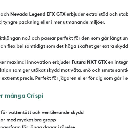
och
Nevada Legend EFX GTX
erbjuder extra stöd och stabi
d tyngre packning eller i mer utmanande miljöer.
aktkängan no.1
och passar perfekt för den som går långt un
ch flexibel samtidigt som det höga skaftet ger extra skydd 
ker maximal innovation erbjuder
Futura NXT GTX
en integ
tion som ger utökat skydd mot väta, snö och smuts samti
 extremt precis. Perfekt för jägaren eller för dig som går i 
e
r
m
å
n
g
a
C
r
i
s
p
i
f
ö
r
v
a
t
t
e
n
t
ä
t
t
o
c
h
v
e
n
t
i
l
e
r
a
n
d
e
s
k
y
d
d
l
o
r
m
e
d
m
y
c
k
e
t
b
r
a
g
r
e
p
p
p
a
s
s
f
o
r
m
f
ö
r
l
å
n
g
a
d
a
g
a
r
i
r
ö
r
e
l
s
e