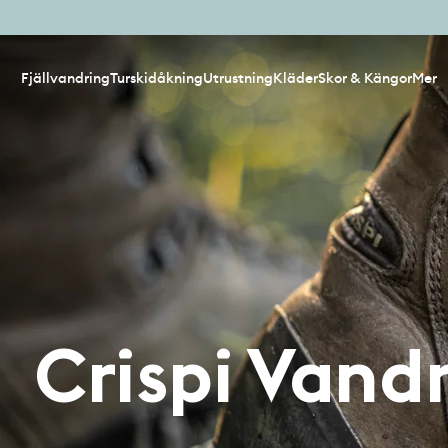
Fjällvandring
Turskidåkning
Utrustning
Kläder
Skor & Kängor
Mer
Crispi Vand