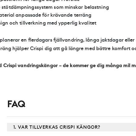
e
s
t
ö
t
d
ä
m
p
n
i
n
g
s
s
y
s
t
e
m
s
o
m
m
i
n
s
k
a
r
b
e
l
a
s
t
n
i
n
g
a
t
e
r
i
a
l
a
n
p
a
s
s
a
d
e
f
ö
r
k
r
ä
v
a
n
d
e
t
e
r
r
ä
n
g
s
i
g
n
o
c
h
t
i
l
l
v
e
r
k
n
i
n
g
m
e
d
y
p
p
e
r
l
i
g
k
v
a
l
i
t
e
t
lanerar en flerdagars fjällvandring, långa jaktdagar eller
rräng hjälper Crispi dig att gå längre med bättre komfort oc
d Crispi vandringskängor – de kommer ge dig många mil m
FAQ
1. VAR TILLVERKAS CRISPI KÄNGOR?