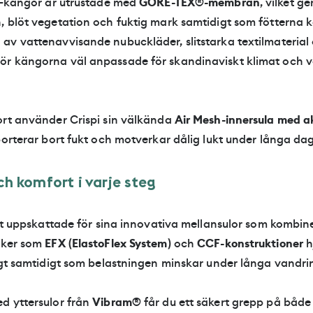
pi-kängor är utrustade med
GORE-TEX®-membran
, vilket ge
, blöt vegetation och fuktig mark samtidigt som fötterna 
av vattenavvisande nubuckläder, slitstarka textilmateria
r kängorna väl anpassade för skandinaviskt klimat och 
ort använder Crispi sin välkända
Air Mesh-innersula med ak
porterar bort fukt och motverkar dålig lukt under långa da
c
h
k
o
m
f
o
r
t
i
v
a
r
j
e
s
t
e
g
kilt uppskattade för sina innovativa mellansulor som kombi
iker som
EFX (ElastoFlex System)
och
CCF-konstruktioner
h
igt samtidigt som belastningen minskar under långa vandri
d yttersulor från
Vibram®
får du ett säkert grepp på både