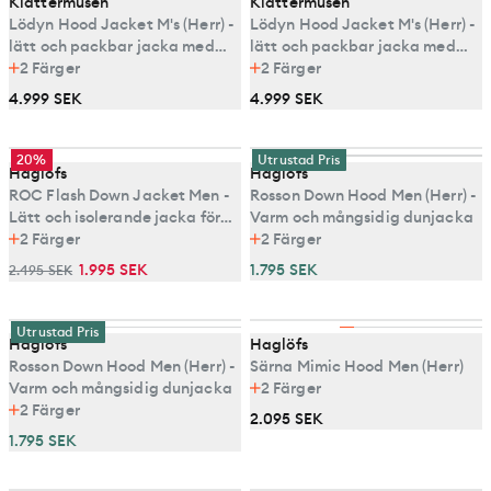
Klättermusen
Klättermusen
Lödyn Hood Jacket M's (Herr) -
Lödyn Hood Jacket M's (Herr) -
lätt och packbar jacka med
lätt och packbar jacka med
syntetisolering
2
Färger
syntetisolering
2
Färger
4.999 SEK
4.999 SEK
20%
Utrustad Pris
Haglöfs
Haglöfs
ROC Flash Down Jacket Men -
Rosson Down Hood Men (Herr) -
Lätt och isolerande jacka för
Varm och mångsidig dunjacka
alpina äventyr
2
Färger
2
Färger
1.995 SEK
1.795 SEK
2.495 SEK
Utrustad Pris
Haglöfs
Haglöfs
Rosson Down Hood Men (Herr) -
Särna Mimic Hood Men (Herr)
Varm och mångsidig dunjacka
2
Färger
2
Färger
2.095 SEK
1.795 SEK