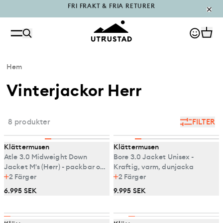
PÅFYLLT I OUTLET
Hem
Vinterjackor Herr
8 produkter
FILTER
Klättermusen
Klättermusen
Atle 3.0 Midweight Down
Bore 3.0 Jacket Unisex -
Jacket M's (Herr) - packbar och
Kraftig, varm, dunjacka
varm dunjacka
2
Färger
2
Färger
6.995 SEK
9.995 SEK