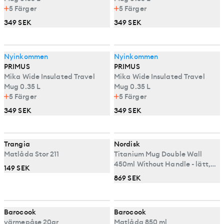
5
Färger
5
Färger
349 SEK
349 SEK
Nyinkommen
Nyinkommen
PRIMUS
PRIMUS
Mika Wide Insulated Travel
Mika Wide Insulated Travel
Mug 0.35 L
Mug 0.35 L
5
Färger
5
Färger
349 SEK
349 SEK
Trangia
Nordisk
Matlåda Stor 211
Titanium Mug Double Wall
450ml Without Handle - lätt,
149 SEK
isolerande, mugg i titan
869 SEK
Barocook
Barocook
värmepåse 20gr
Matlåda 850 ml