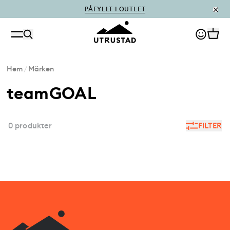
PÅFYLLT I OUTLET
Hem
/
Märken
teamGOAL
0 produkter
FILTER