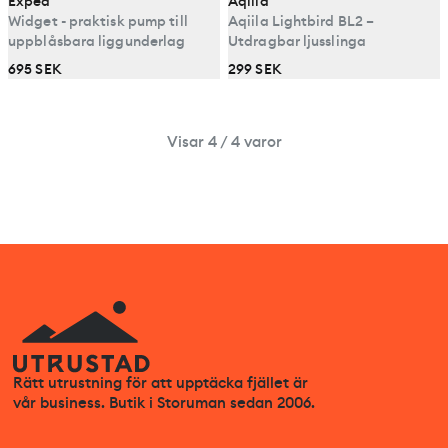
Exped
Aqiila
Widget - praktisk pump till
Aqiila Lightbird BL2 –
uppblåsbara liggunderlag
Utdragbar ljusslinga
695 SEK
299 SEK
Visar 4 / 4 varor
Rätt utrustning för att upptäcka fjället är
vår business. Butik i Storuman sedan 2006.