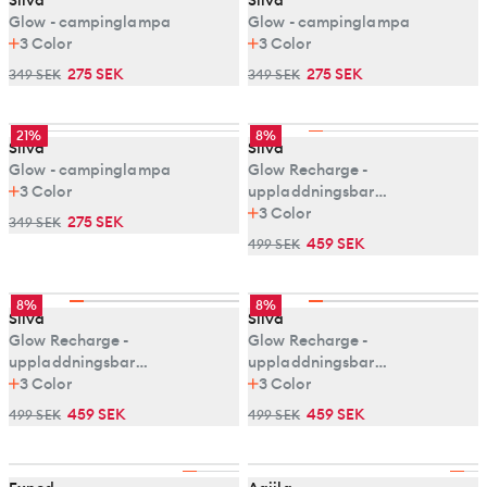
Glow - campinglampa
Glow - campinglampa
3
Color
3
Color
275 SEK
275 SEK
349 SEK
349 SEK
21%
8%
Silva
Silva
Glow - campinglampa
Glow Recharge -
3
Color
uppladdningsbar
campinglampa
3
Color
275 SEK
349 SEK
459 SEK
499 SEK
8%
8%
Silva
Silva
Glow Recharge -
Glow Recharge -
uppladdningsbar
uppladdningsbar
campinglampa
3
Color
campinglampa
3
Color
459 SEK
459 SEK
499 SEK
499 SEK