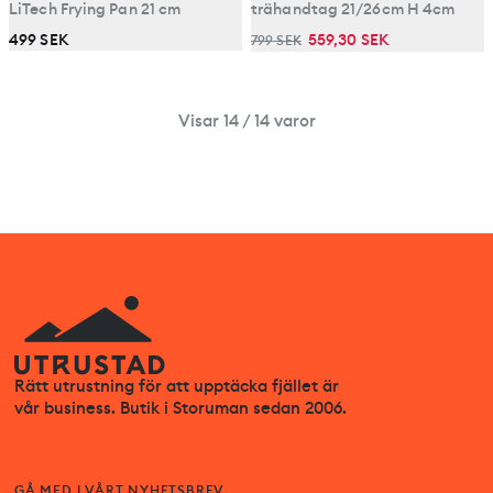
LiTech Frying Pan 21 cm
trähandtag 21/26cm H 4cm
499 SEK
559,30 SEK
799 SEK
Visar 14 / 14 varor
Rätt utrustning för att upptäcka fjället är
vår business. Butik i Storuman sedan 2006.
GÅ MED I VÅRT NYHETSBREV