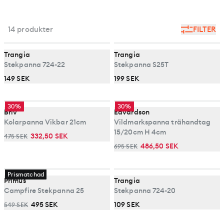
14 produkter
FILTER
Trangia
Trangia
Stekpanna 724-22
Stekpanna S25T
149 SEK
199 SEK
30%
30%
Briv
Edvardson
Kolarpanna Vikbar 21cm
Vildmarkspanna trähandtag
15/20cm H 4cm
332,50 SEK
475 SEK
486,50 SEK
695 SEK
Prismatchad
Primus
Trangia
Campfire Stekpanna 25
Stekpanna 724-20
495 SEK
109 SEK
549 SEK