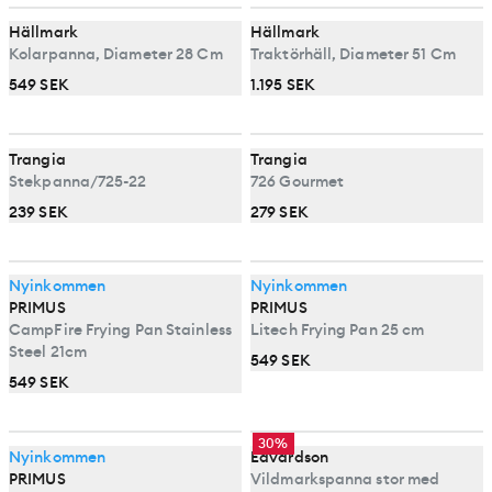
Hällmark
Hällmark
Kolarpanna, Diameter 28 Cm
Traktörhäll, Diameter 51 Cm
549 SEK
1.195 SEK
Trangia
Trangia
Stekpanna/725-22
726 Gourmet
239 SEK
279 SEK
Nyinkommen
Nyinkommen
PRIMUS
PRIMUS
CampFire Frying Pan Stainless
Litech Frying Pan 25 cm
Steel 21cm
549 SEK
549 SEK
30%
Nyinkommen
Edvardson
PRIMUS
Vildmarkspanna stor med