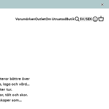
Varumärken
Outlet
Om Utrustad
Butik
SV
/
SEK
terar bättre över
a, laga och vårda
ter tur.
r, tält och skor.
nskaper som