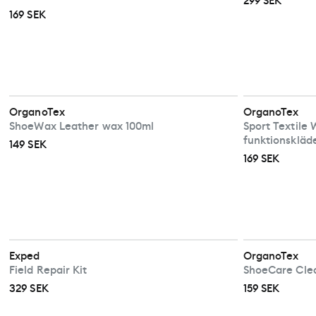
299 SEK
169 SEK
OrganoTex
OrganoTex
ShoeWax Leather wax 100ml
Sport Textile 
funktionskläd
149 SEK
169 SEK
Exped
OrganoTex
Field Repair Kit
ShoeCare Cle
329 SEK
159 SEK