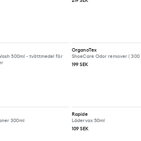
219 SEK
OrganoTex
Wash 500ml - tvättmedel för
ShoeCare Odor remover ( 300 
er
199 SEK
Rapide
aner 300ml
Lädervax 50ml
109 SEK