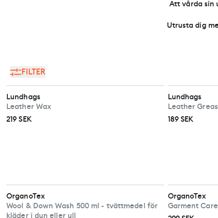
Att vårda sin 
Utrusta dig me
FILTER
Lundhags
Lundhags
Leather Wax
Leather Grease
219 SEK
189 SEK
OrganoTex
OrganoTex
Wool & Down Wash 500 ml - tvättmedel för
Garment Care 
kläder i dun eller ull