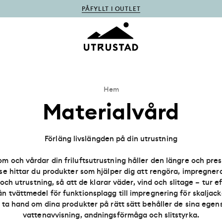
PÅFYLLT I OUTLET
Hem
Materialvård
Förläng livslängden på din utrustning
m och vårdar din friluftsutrustning håller den längre och pres
.se hittar du produkter som hjälper dig att rengöra, impregner
och utrustning, så att de klarar väder, vind och slitage – tur ef
rån tvättmedel för funktionsplagg till impregnering för skaljacko
ta hand om dina produkter på rätt sätt behåller de sina ege
vattenavvisning, andningsförmåga och slitstyrka.