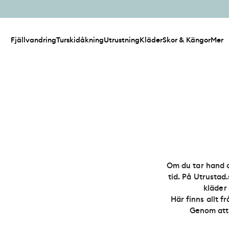
Fjällvandring
Turskidåkning
Utrustning
Kläder
Skor & Kängor
Mer
Om du tar hand o
tid. På Utrustad
kläder 
Här finns allt f
Genom att 