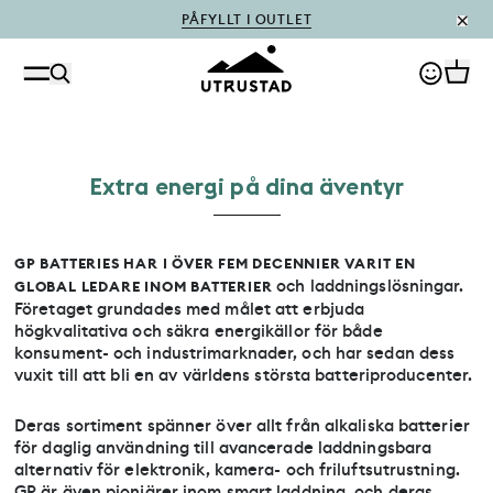
PÅFYLLT I OUTLET
E
x
t
r
a
e
n
e
r
g
i
p
å
d
i
n
a
ä
v
e
n
t
y
r
GP BATTERIES HAR I ÖVER FEM DECENNIER VARIT EN
och laddningslösningar.
GLOBAL LEDARE INOM BATTERIER
Företaget grundades med målet att erbjuda
högkvalitativa och säkra energikällor för både
konsument- och industrimarknader, och har sedan dess
vuxit till att bli en av världens största batteriproducenter.
Deras sortiment spänner över allt från alkaliska batterier
för daglig användning till avancerade laddningsbara
alternativ för elektronik, kamera- och friluftsutrustning.
GP är även pionjärer inom smart laddning, och deras