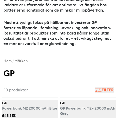
laddare är utformade för att optimera livslängden hos
batterierna samtidigt som de minskar miljöpåverkan.
Med ett tydligt fokus på hållbarhet investerar GP
Batteries löpande i forskning, utveckling och innovation.
Resultatet är produkter som inte bara håller länge utan
också bidrar till att minska avfallet – ett viktigt steg mot
en mer ansvarsfull energianvändning.
Hem
/
Märken
GP
10 produkter
FILTER
GP
GP
Powerbank M2 20000mAh Blue
GP Powerbank M2+ 20000 mAh
Grey
545 SEK