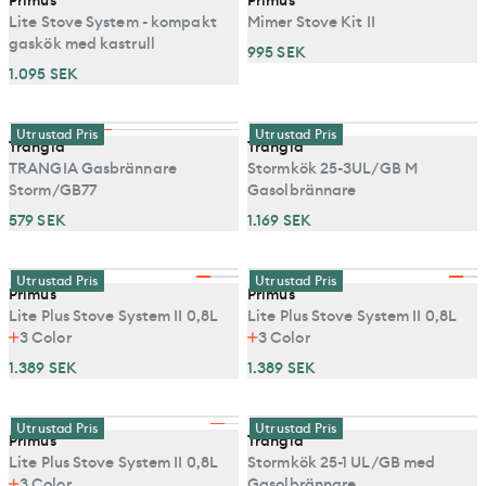
Lite Stove System - kompakt
Mimer Stove Kit II
gaskök med kastrull
995 SEK
1.095 SEK
Utrustad Pris
Utrustad Pris
Trangia
Trangia
TRANGIA Gasbrännare
Stormkök 25-3UL/GB M
Storm/GB77
Gasolbrännare
579 SEK
1.169 SEK
Utrustad Pris
Utrustad Pris
Primus
Primus
Lite Plus Stove System II 0,8L
Lite Plus Stove System II 0,8L
3
Color
3
Color
1.389 SEK
1.389 SEK
Utrustad Pris
Utrustad Pris
Primus
Trangia
Lite Plus Stove System II 0,8L
Stormkök 25-1 UL/GB med
3
Color
Gasolbrännare