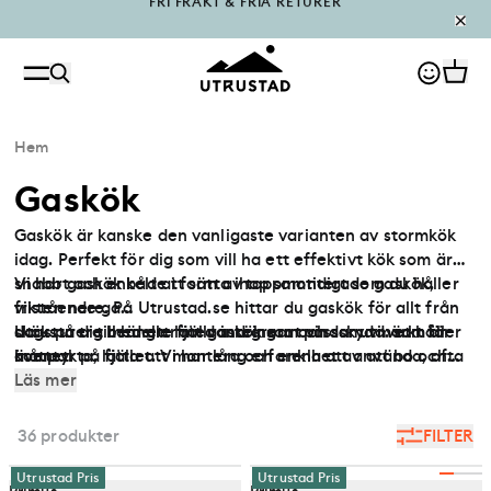
PÅFYLLT I OUTLET
Hem
Gaskök
Gaskök är kanske den vanligaste varianten av stormkök
idag. Perfekt för dig som vill ha ett effektivt kök som är
snabbt och enkelt att sätta ihop samtidigt som du håller
Vi har gaskök både i form av toppmonterade gaskök,
vikten nere. På Utrustad.se hittar du gaskök för allt från
fristående ga
dagsturer till längre fjällvandringar och som vi vet håller
skök på tre ben eller med integrerat vindskydd. som är
Utrusta dig med ett lätt gaskök som passar utmärkt för
måttet.
kompakta, lätta att montera och enkla att använda, ofta
äventyr på fjället. Vi har lång erfarenhet av att bo och
med piezotändning för snabb start. De fungerar med
laga mat i vildmarken. Hör av dig till oss om du vill ha lite
Läs mer
gängad gasbehållare (EN417) och levererar jämn låga
vägledning.
även i hård vind. Perfekt för att snabbt koka vatten,
36 produkter
FILTER
värma frystorkad mat eller tillaga en enkel middag efter
en lång dag ute på vandring eller turskidåkning.
Utrustad Pris
Utrustad Pris
Primus
Primus