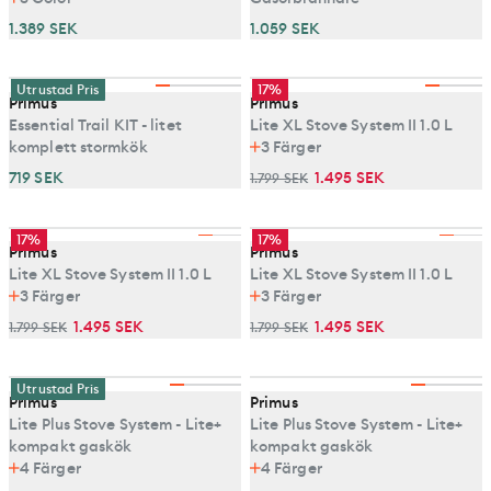
1.389 SEK
1.059 SEK
Utrustad Pris
17%
Primus
Primus
Essential Trail KIT - litet
Lite XL Stove System II 1.0 L
komplett stormkök
3
Färger
719 SEK
1.495 SEK
1.799 SEK
17%
17%
Primus
Primus
Lite XL Stove System II 1.0 L
Lite XL Stove System II 1.0 L
3
Färger
3
Färger
1.495 SEK
1.495 SEK
1.799 SEK
1.799 SEK
Utrustad Pris
Primus
Primus
Lite Plus Stove System - Lite+
Lite Plus Stove System - Lite+
kompakt gaskök
kompakt gaskök
4
Färger
4
Färger