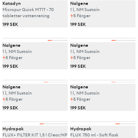
Katadyn
Nalgene
Micropur Quick MT1T - 70
1 l, NM Sustain
tabletter vattenrening
5
Färger
199 SEK
199 SEK
Nalgene
Nalgene
1 l, NM Sustain
1 l, NM Sustain
5
Färger
5
Färger
199 SEK
199 SEK
Nalgene
Nalgene
1 l, NM Sustain
1 l, NM Sustain
5
Färger
5
Färger
199 SEK
199 SEK
Hydrapak
Hydrapak
FLUX+ FILTER KIT 1,5 l Clear/HP
FLUX 750 ml - Soft flask