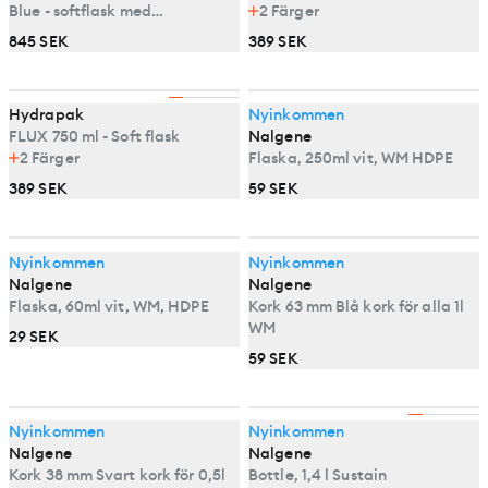
Blue - softflask med
2
Färger
vattenfilter
845 SEK
389 SEK
Hydrapak
Nyinkommen
FLUX 750 ml - Soft flask
Nalgene
2
Färger
Flaska, 250ml vit, WM HDPE
389 SEK
59 SEK
Nyinkommen
Nyinkommen
Nalgene
Nalgene
Flaska, 60ml vit, WM, HDPE
Kork 63 mm Blå kork för alla 1l
WM
29 SEK
59 SEK
Nyinkommen
Nyinkommen
Nalgene
Nalgene
Kork 38 mm Svart kork för 0,5l
Bottle, 1,4 l Sustain