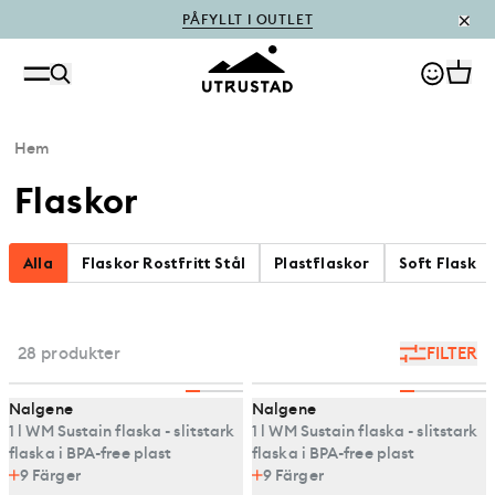
PÅFYLLT I OUTLET
Hem
Flaskor
Alla
Flaskor Rostfritt Stål
Plastflaskor
Soft Flask
28 produkter
FILTER
Nalgene
Nalgene
1 l WM Sustain flaska - slitstark
1 l WM Sustain flaska - slitstark
flaska i BPA-free plast
flaska i BPA-free plast
9
Färger
9
Färger