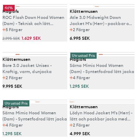
46%
Haglöfs
Klättermusen
ROC Flash Down Hood Women
Atle 3.0 Midweight Down
(Dam) - Teknisk och lätt
Jacket M's (Herr) - packbar och
dunjacka med huva för alpina
5
Färger
varm dunjacka
2
Färger
äventyr
1.629 SEK
6.995 SEK
2.995 SEK
Utrustad Pris
Klättermusen
Haglöfs
Bore 3.0 Jacket Unisex -
Särna Mimic Hood Women
Kraftig, varm, dunjacka
(Dam) - Syntetfodrad lätt jacka
2
Färger
4
Färger
9.995 SEK
1.295 SEK
Utrustad Pris
Haglöfs
Klättermusen
Särna Mimic Hood Women
Lödyn Hood Jacket M's (Herr) -
(Dam) - Syntetfodrad lätt jacka
lätt och packbar jacka med
4
Färger
syntetisolering
2
Färger
1.295 SEK
4.999 SEK