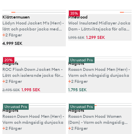
35%
Klättermusen
Pinewood
Lödyn Hood Jacket M's (Herr) -
Wool Insulated Midlayer Jacka
lätt och packbar jacka med
Dam - Lättviktsjacka för alla
syntetisolering
2
Färger
väderförhållanden
1.299 SEK
1.995 SEK
4.999 SEK
20%
Utrustad Pris
Haglöfs
Haglöfs
ROC Flash Down Jacket Men -
Rosson Down Hood Men (Herr) -
Lätt och isolerande jacka för
Varm och mångsidig dunjacka
alpina äventyr
2
Färger
2
Färger
1.995 SEK
1.795 SEK
2.495 SEK
Utrustad Pris
Utrustad Pris
Haglöfs
Haglöfs
Rosson Down Hood Men (Herr) -
Rosson Down Hood Women
Varm och mångsidig dunjacka
(Dam) - Varm och mångsidig
2
Färger
dunjacka
2
Färger