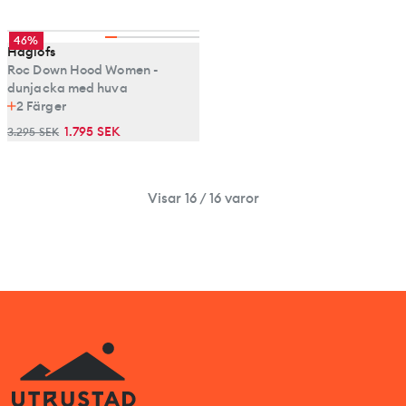
46%
Haglöfs
Roc Down Hood Women -
dunjacka med huva
2
Färger
1.795 SEK
3.295 SEK
Visar 16 / 16 varor