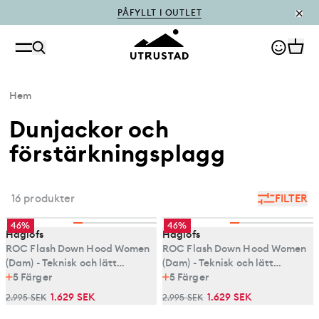
PÅFYLLT I OUTLET
Hem
Dunjackor och
förstärkningsplagg
16 produkter
FILTER
46%
46%
Haglöfs
Haglöfs
ROC Flash Down Hood Women
ROC Flash Down Hood Women
(Dam) - Teknisk och lätt
(Dam) - Teknisk och lätt
dunjacka med huva för alpina
5
Färger
dunjacka med huva för alpina
5
Färger
äventyr
äventyr
1.629 SEK
1.629 SEK
2.995 SEK
2.995 SEK