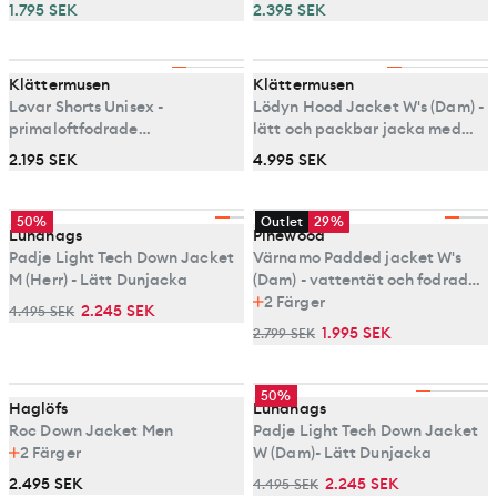
1.795 SEK
2.395 SEK
Klättermusen
Klättermusen
Lovar Shorts Unisex -
Lödyn Hood Jacket W's (Dam) -
primaloftfodrade
lätt och packbar jacka med
isoleringsshorts
syntetisolering
2.195 SEK
4.995 SEK
50%
Outlet
29%
Lundhags
Pinewood
Padje Light Tech Down Jacket
Värnamo Padded jacket W's
M (Herr) - Lätt Dunjacka
(Dam) - vattentät och fodrad
jacka
2
Färger
2.245 SEK
4.495 SEK
1.995 SEK
2.799 SEK
50%
Haglöfs
Lundhags
Roc Down Jacket Men
Padje Light Tech Down Jacket
2
Färger
W (Dam)- Lätt Dunjacka
2.495 SEK
2.245 SEK
4.495 SEK