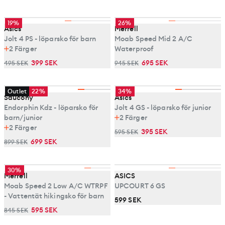
19%
26%
Asics
Merrell
Jolt 4 PS - löparsko för barn
Moab Speed Mid 2 A/C
2
Färger
Waterproof
399 SEK
695 SEK
495 SEK
945 SEK
Outlet
22%
34%
Saucony
Asics
Endorphin Kdz - löparsko för
Jolt 4 GS - löparsko för junior
barn/junior
2
Färger
2
Färger
395 SEK
595 SEK
699 SEK
899 SEK
30%
Merrell
ASICS
Moab Speed 2 Low A/C WTRPF
UPCOURT 6 GS
- Vattentät hikingsko för barn
599 SEK
595 SEK
845 SEK