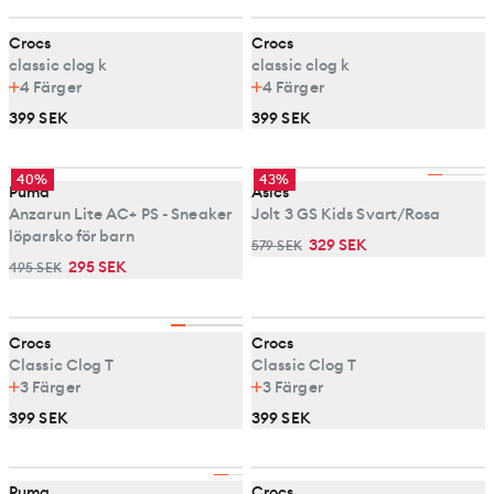
Crocs
Crocs
classic clog k
classic clog k
4
Färger
4
Färger
399 SEK
399 SEK
40%
43%
Puma
Asics
Anzarun Lite AC+ PS - Sneaker
Jolt 3 GS Kids Svart/Rosa
löparsko för barn
329 SEK
579 SEK
295 SEK
495 SEK
Crocs
Crocs
Classic Clog T
Classic Clog T
3
Färger
3
Färger
399 SEK
399 SEK
Puma
Crocs