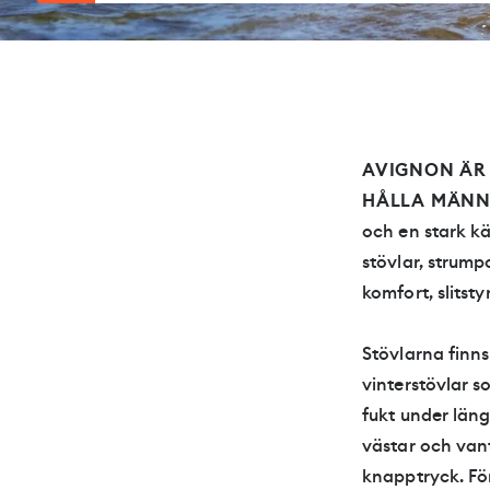
AVIGNON ÄR 
HÅLLA MÄNN
och en stark kä
stövlar, strump
komfort, slitst
Stövlarna finns
vinterstövlar s
fukt under läng
västar och van
knapptryck. För