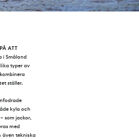
PÅ ATT
na i Småland
lika typer av
t kombinera
t ställer.
renfodrade
både kyla och
 – som jackor,
eras med
n även tekniska