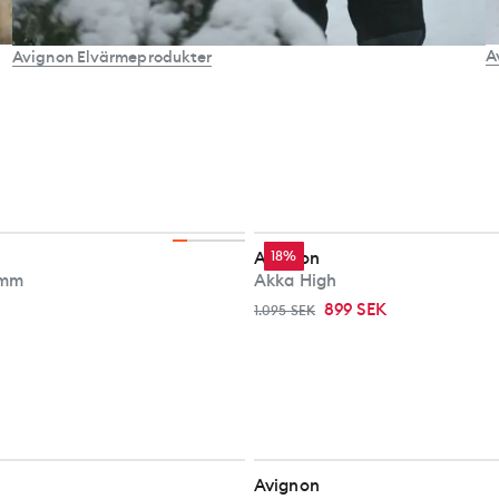
A
Avignon Elvärmeprodukter
Avignon
18%
5mm
Akka High
899 SEK
1.095 SEK
Avignon