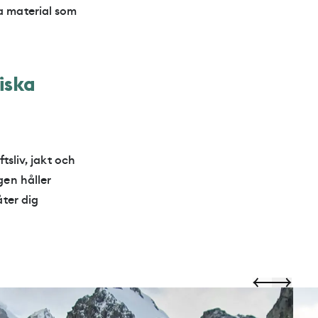
a material som
iska
tsliv, jakt och
gen håller
åter dig