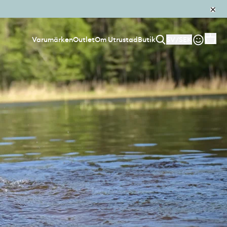
Varumärken
Outlet
Om Utrustad
Butik
SV
/
SEK