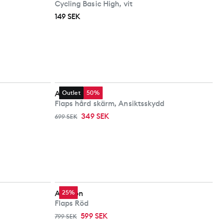
Cycling Basic High, vit
149 SEK
Avignon
Outlet
50%
Flaps hård skärm, Ansiktsskydd
349 SEK
699 SEK
Avignon
25%
Flaps Röd
599 SEK
799 SEK