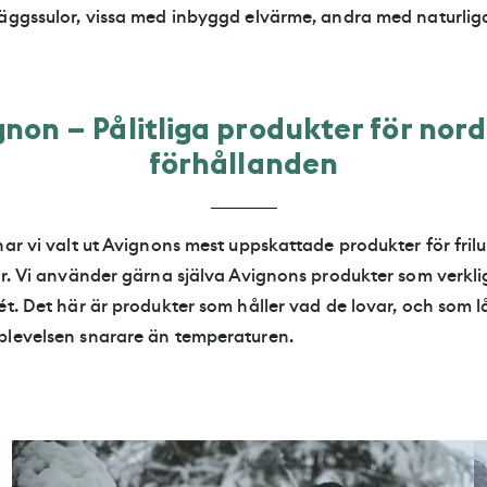
läggssulor, vissa med inbyggd elvärme, andra med naturlig
gnon – Pålitliga produkter för nord
förhållanden
har vi valt ut Avignons mest uppskattade produkter för friluf
er. Vi använder gärna själva Avignons produkter som verkli
ét. Det här är produkter som håller vad de lovar, och som l
plevelsen snarare än temperaturen.