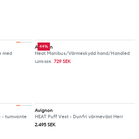
Avignon
44%
te med
Heat Manibus/Värmeskydd hand/Handled
729 SEK
1.295 SEK
Avignon
 - tumvante
HEAT Puff Vest - Dunfri värmeväst Herr
2.495 SEK