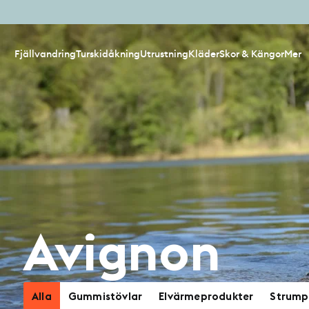
Fjällvandring
Turskidåkning
Utrustning
Kläder
Skor & Kängor
Mer
Avignon
Alla
Gummistövlar
Elvärmeprodukter
Strump