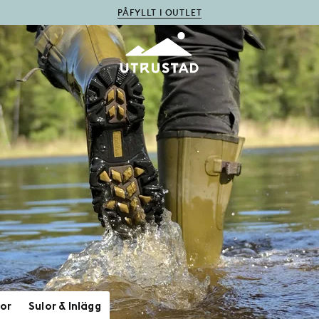
PÅFYLLT I OUTLET
or
Sulor & Inlägg