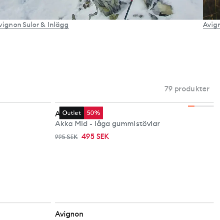
Avig
vignon Sulor & Inlägg
79 produkter
Avignon
Outlet
50%
Akka Mid - låga gummistövlar
495 SEK
995 SEK
Avignon