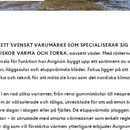
ETT SVENSKT VARUMÄRKE SOM SPECIALISERAR SIG 
ISKOR VARMA OCH TORRA
, oavsett väder. Med rötter
nsla för funktion har Avignon byggt upp ett sortiment av o
or, iläggssulor och eluppvärmda kläder. Fokus ligger på at
yrka och teknik för att möta de krav som det nordiska klimate
 i en rad olika varianter, från rena gummistövlar till neop
om är välisolerade och tåliga, utvecklade för att stå emot 
re dagar i skogen eller på fjället. De eluppvärmda plaggen
tar – är utrustade med smarta värmezoner som enkelt regl
 dig som vill förstärka värmen ytterligare erbjuder Avigno