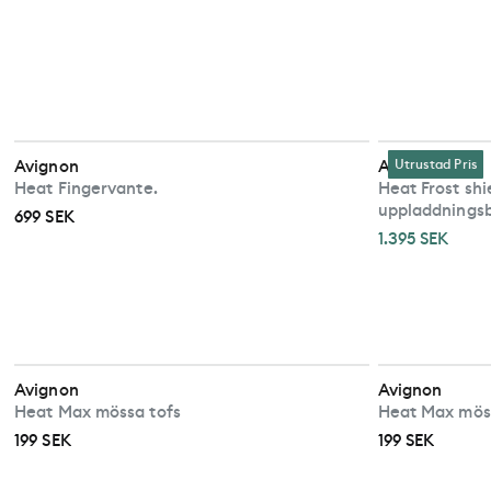
Avignon
Avignon
Utrustad Pris
Heat Fingervante.
Heat Frost sh
uppladdningsb
699 SEK
1.395 SEK
Avignon
Avignon
Heat Max mössa tofs
Heat Max mös
199 SEK
199 SEK