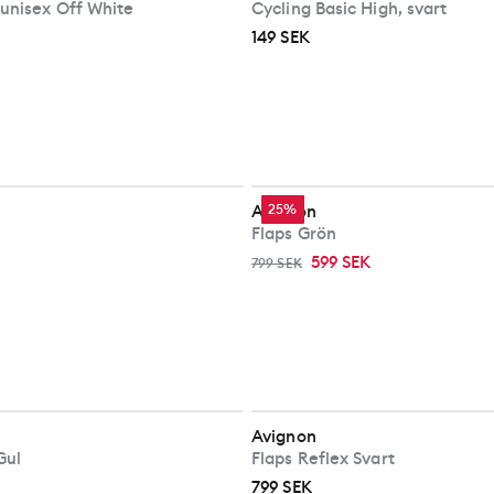
unisex Off White
Cycling Basic High, svart
149 SEK
Avignon
25%
Flaps Grön
599 SEK
799 SEK
Avignon
Gul
Flaps Reflex Svart
799 SEK