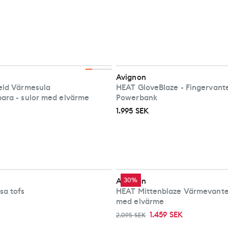
Avignon
ield Värmesula
HEAT GloveBlaze - Fingervan
ara - sulor med elvärme
Powerbank
1.995 SEK
Avignon
30%
sa tofs
HEAT Mittenblaze Värmevante
med elvärme
1.459 SEK
2.095 SEK