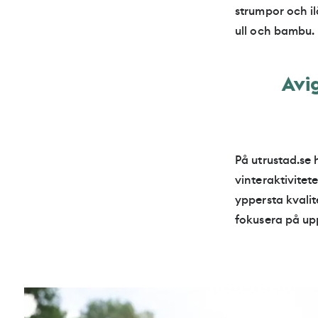
strumpor och i
ull och bambu.
Avi
På utrustad.se 
vinteraktivitet
yppersta kvalit
fokusera på up