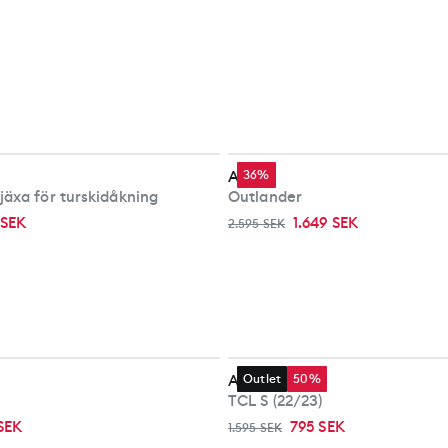
Alpina
36%
jäxa för turskidåkning
Outlander
 SEK
1.649 SEK
2.595 SEK
Alpina
Outlet
50%
TCL S (22/23)
 SEK
795 SEK
1.595 SEK