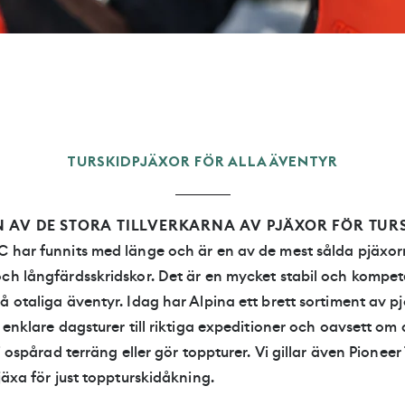
TURSKIDPJÄXOR FÖR ALLA ÄVENTYR
N AV DE STORA TILLVERKARNA AV PJÄXOR FÖR TU
C har funnits med länge och är en av de mest sålda pjäxor
och långfärdsskridskor. Det är en mycket stabil och kompe
å otaliga äventyr. Idag har Alpina ett brett sortiment av p
n enklare dagsturer till riktiga expeditioner och oavsett om
 i ospårad terräng eller gör toppturer. Vi gillar även Pionee
pjäxa för just toppturskidåkning.