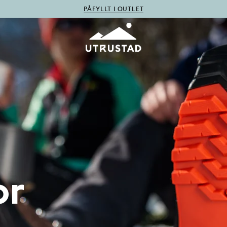
PÅFYLLT I OUTLET
or