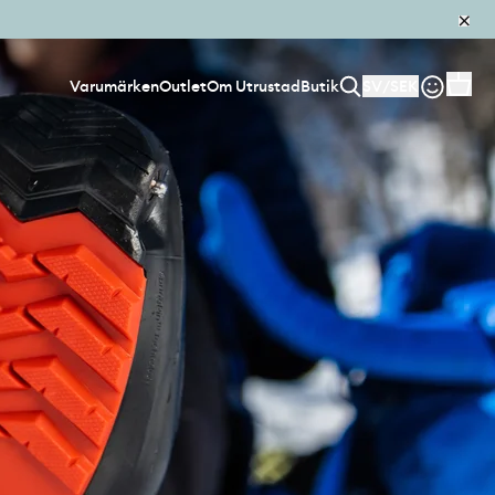
Varumärken
Outlet
Om Utrustad
Butik
SV
/
SEK