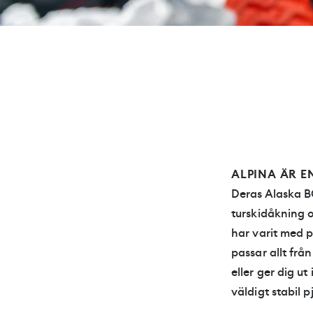
ALPINA ÄR E
Deras Alaska B
turskidåkning 
har varit med p
passar allt frå
eller ger dig ut
väldigt stabil 