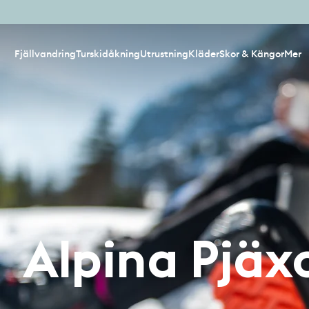
Fjällvandring
Turskidåkning
Utrustning
Kläder
Skor & Kängor
Mer
Alpina Pjäx