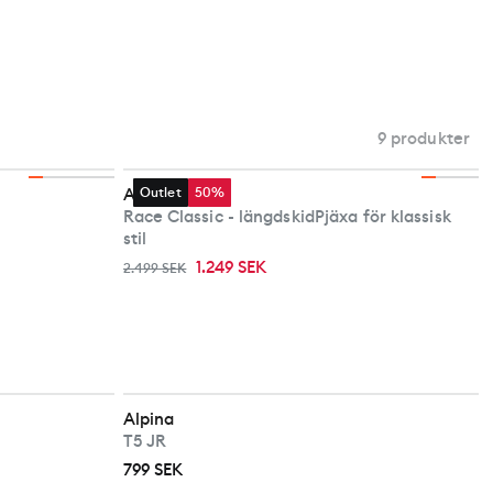
9 produkter
Alpina
Outlet
50%
Race Classic - längdskidPjäxa för klassisk
stil
1.249 SEK
2.499 SEK
Alpina
T5 JR
799 SEK