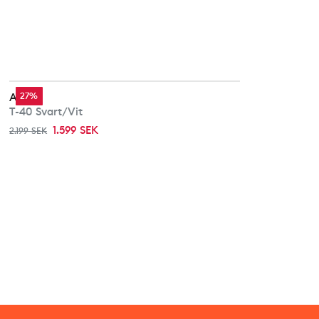
Alpina
27%
T-40 Svart/Vit
1.599 SEK
2.199 SEK