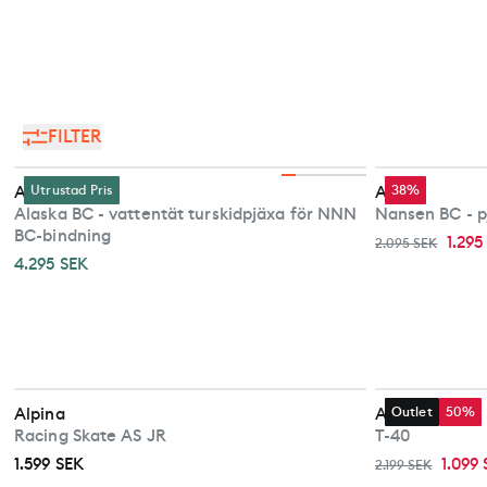
FILTER
Alpina
Utrustad Pris
Alpina
38%
Alaska BC - vattentät turskidpjäxa för NNN
Nansen BC - p
BC-bindning
1.295
2.095 SEK
4.295 SEK
Alpina
Alpina
Outlet
50%
Racing Skate AS JR
T-40
1.599 SEK
1.099
2.199 SEK