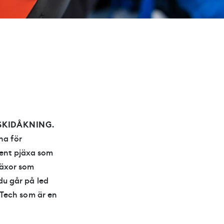
RSKIDÅKNING
.
na för
tent pjäxa som
jäxor som
 du går på led
r Tech som är en