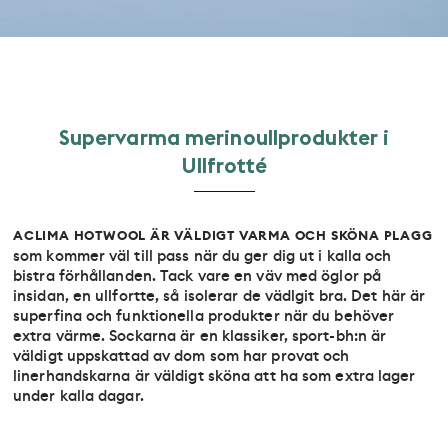
S
u
p
e
r
v
a
r
m
a
m
e
r
i
n
o
u
l
l
p
r
o
d
u
k
t
e
r
i
U
l
l
f
r
o
t
t
é
ACLIMA HOTWOOL ÄR VÄLDIGT VARMA OCH SKÖNA PLAGG
som kommer väl till pass när du ger dig ut i kalla och
bistra förhållanden. Tack vare en väv med öglor på
insidan, en ullfortte, så isolerar de vädlgit bra. Det här är
superfina och funktionella produkter när du behöver
extra värme. Sockarna är en klassiker, sport-bh:n är
väldigt uppskattad av dom som har provat och
linerhandskarna är väldigt sköna att ha som extra lager
under kalla dagar.